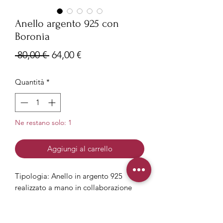
Anello argento 925 con
Boronia
Prezzo
Prezzo
 80,00 € 
64,00 €
regolare
scontato
Quantità
*
Ne restano solo: 1
Aggiungi al carrello
Tipologia: Anello in argento 925
realizzato a mano in collaborazione
con la gioielleria Dalì Gioielli di Udine.
Misura: Anello regolabile, chiusura con