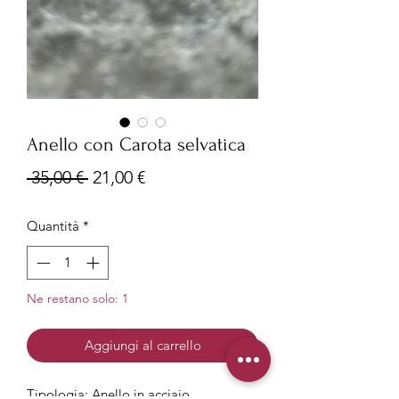
Anello con Carota selvatica
Prezzo
Prezzo
 35,00 € 
21,00 €
regolare
scontato
Quantità
*
Ne restano solo: 1
Aggiungi al carrello
Tipologia
: Anello in acciaio