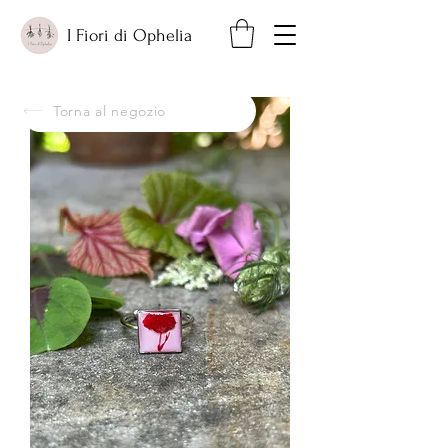
I Fiori di Ophelia
Torna al negozio