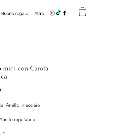
Buono regalo
Altro
o mini con Carota
ica
Prezzo
€
a: Anello in acciaio
Anello regolabile
 decorato rettangolare 8x3mm
à
*