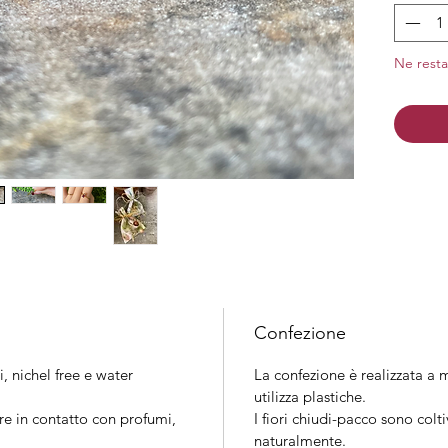
Material
nichel
Ne resta
Finitura
Confezione
i, nichel free e water
La confezione è realizzata a m
utilizza plastiche.
re in contatto con profumi,
I fiori chiudi-pacco sono colt
naturalmente.