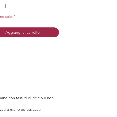
e: Acciaio anallergico e senza
no solo: 1
: Placcato oro 18 carati
Aggiungi al carrello
ano con tessuti di riciclo e non
ivati a mano ed essiccati