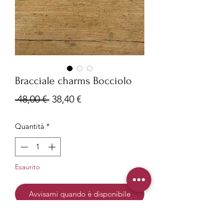
Bracciale charms Bocciolo
Prezzo
Prezzo
 48,00 € 
38,40 €
regolare
scontato
Quantità
*
Esaurito
Avvisami quando è disponibile
Tipologia: Bracciale in acciaio a