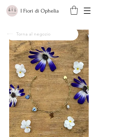
I Fiori di Ophelia
Torna al negozio