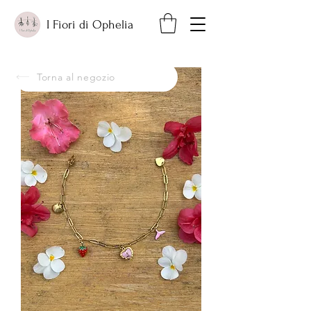
I Fiori di Ophelia
Torna al negozio