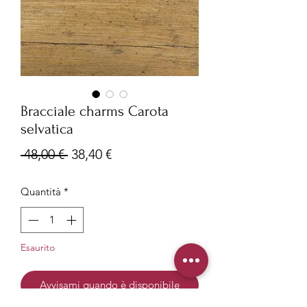
Bracciale charms Carota
selvatica
Prezzo
Prezzo
 48,00 € 
38,40 €
regolare
scontato
Quantità
*
Esaurito
Avvisami quando è disponibile