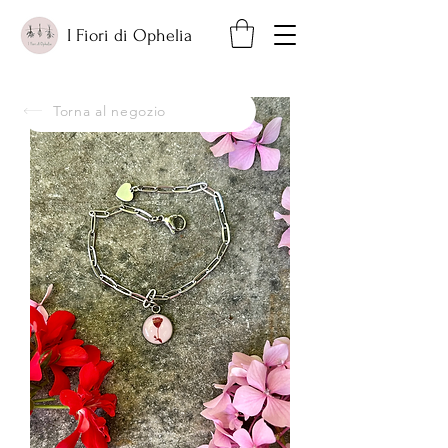
I Fiori di Ophelia
Torna al negozio