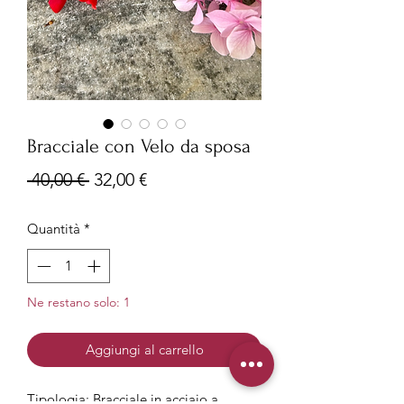
Bracciale con Velo da sposa
Prezzo
Prezzo
 40,00 € 
32,00 €
regolare
scontato
Quantità
*
Ne restano solo: 1
Aggiungi al carrello
Tipologia: Bracciale in acciaio a