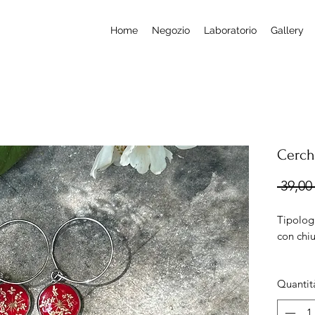
Home
Negozio
Laboratorio
Gallery
Cerchi
 39,00 
Tipologi
con chi
Misura:
Quantit
Cerch