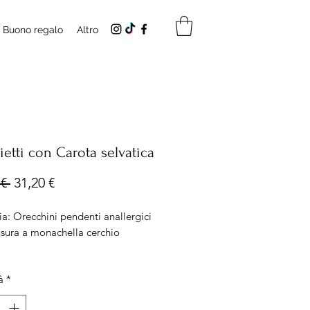
Buono regalo
Altro
etti con Carota selvatica
Prezzo
Prezzo
€ 
31,20 €
regolare
scontato
a: Orecchini pendenti anallergici
usura a monachella cerchio
 Diametro ciondolo 12mm
à
*
io acciaio diametro 20 mm