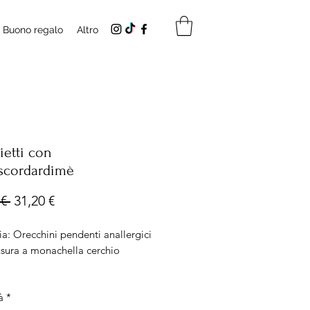
Buono regalo
Altro
ietti con
scordardimè
Prezzo
Prezzo
€ 
31,20 €
regolare
scontato
a: Orecchini pendenti anallergici
usura a monachella cerchio
 Diametro ciondolo 12mm
à
*
io acciaio diametro 20 mm