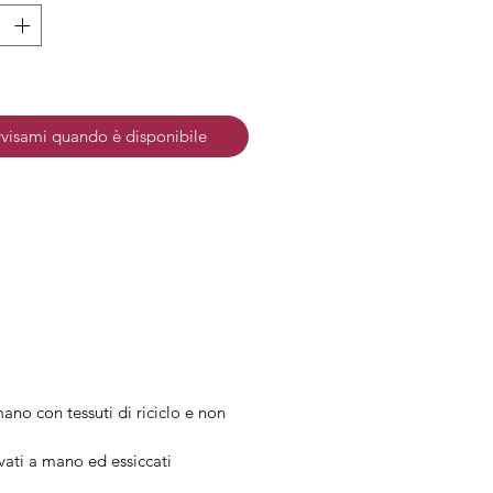
e: Anallergico e senza nichel.
: Dorata
visami quando è disponibile
ano con tessuti di riciclo e non
ivati a mano ed essiccati