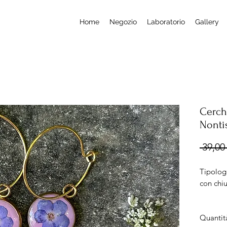
Home
Negozio
Laboratorio
Gallery
Cerch
Nonti
 39,00 
Tipologi
con chi
Misura:
Quantit
Cerch