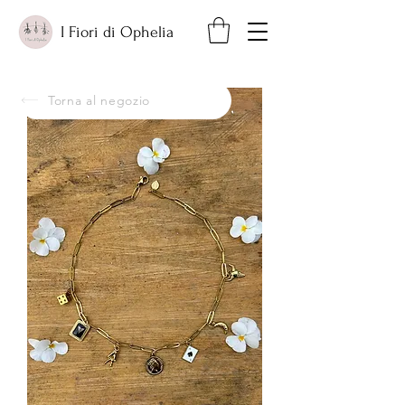
I Fiori di Ophelia
Torna al negozio