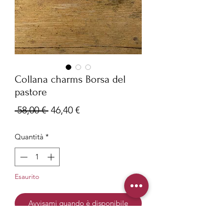
Collana charms Borsa del
pastore
Prezzo
Prezzo
 58,00 € 
46,40 €
regolare
scontato
Quantità
*
Esaurito
Avvisami quando è disponibile