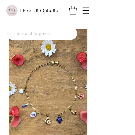
I Fiori di Ophelia
Torna al negozio