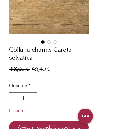
Collana charms Carota
selvatica
Prezzo
Prezzo
 58,00 € 
46,40 €
regolare
scontato
Quantità
*
Esaurito
Avvisami quando è disponibile