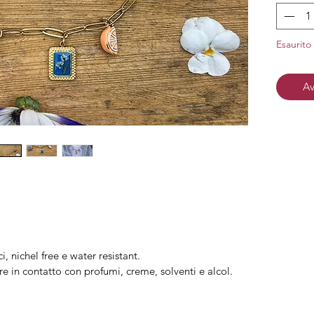
Ciondo
Cion
Esaurito
Material
nichel
Av
Finitura
i, nichel free e water resistant.
re in contatto con profumi, creme, solventi e alcol.