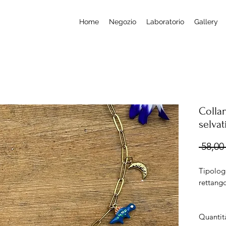
Home
Negozio
Laboratorio
Gallery
Colla
selvat
 58,00 
Tipologi
rettang
Misura:
Quantit
regolab