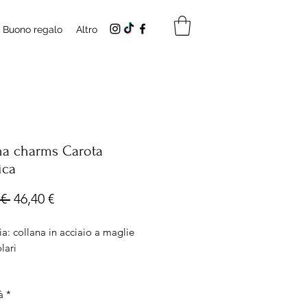
Buono regalo
Altro
na charms Carota
ica
Prezzo
Prezzo
€ 
46,40 €
regolare
scontato
a: collana in acciaio a maglie
olari
 Lunghezza 48cm con chiusura
à
*
ile