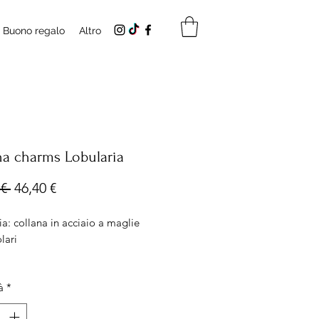
Buono regalo
Altro
na charms Lobularia
Prezzo
Prezzo
€ 
46,40 €
regolare
scontato
a: collana in acciaio a maglie
olari
 Lunghezza 48cm con chiusura
à
*
ile
lo decorato con fiori veri