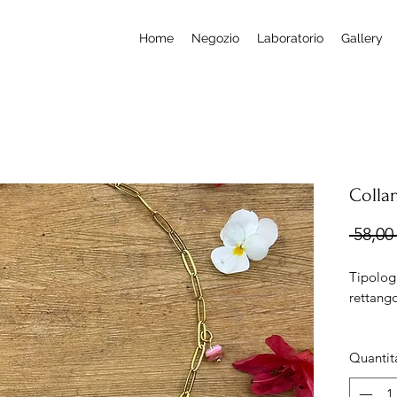
Home
Negozio
Laboratorio
Gallery
Colla
 58,00 
Tipologi
rettang
Misura:
Quantit
regolab
Ciondo