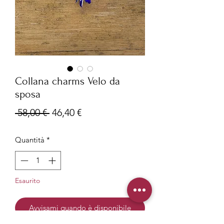
Collana charms Velo da
sposa
Prezzo
Prezzo
 58,00 € 
46,40 €
regolare
scontato
Quantità
*
Esaurito
Avvisami quando è disponibile