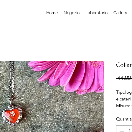
Home
Negozio
Laboratorio
Gallery
Colla
 44,00 
Tipolog
e cateni
Misura:
Lunghez
Quantit
Material
nichel