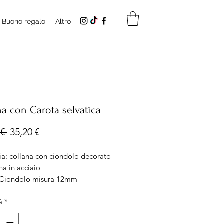
Buono regalo
Altro
na con Carota selvatica
Prezzo
Prezzo
€ 
35,20 €
regolare
scontato
ia: collana con ciondolo decorato
na in acciaio
 Ciondolo misura 12mm
za catena: 40cm
à
*
e: Acciaio anallergico e senza