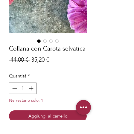
Collana con Carota selvatica
Prezzo
Prezzo
 44,00 € 
35,20 €
regolare
scontato
Quantità
*
Ne restano solo: 1
Aggiungi al carrello
Tipologia: collana con ciondolo