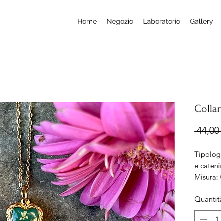
Home
Negozio
Laboratorio
Gallery
Colla
 44,00 
Tipolog
e cateni
Misura:
Lunghez
Quantit
Material
nichel