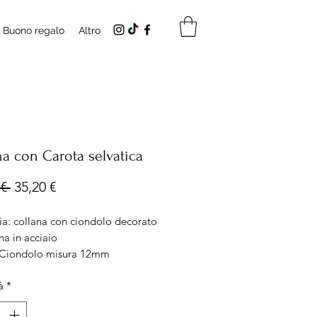
Buono regalo
Altro
na con Carota selvatica
Prezzo
Prezzo
€ 
35,20 €
regolare
scontato
ia: collana con ciondolo decorato
na in acciaio
 Ciondolo misura 12mm
za catena: 40cm
à
*
e: Acciaio anallergico e senza