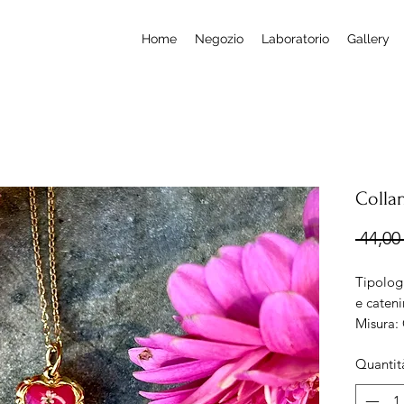
Home
Negozio
Laboratorio
Gallery
Colla
 44,00 
Tipolog
e cateni
Misura:
Lunghez
Quantit
Material
nichel