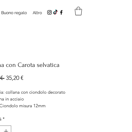
Buono regalo
Altro
na con Carota selvatica
Prezzo
Prezzo
€ 
35,20 €
regolare
scontato
ia: collana con ciondolo decorato
na in acciaio
 Ciondolo misura 12mm
za catena: 40cm
à
*
e: Acciaio anallergico e senza