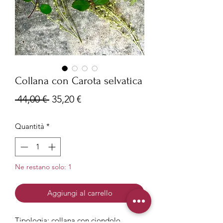
Collana con Carota selvatica
Prezzo
Prezzo
 44,00 € 
35,20 €
regolare
scontato
Quantità
*
Ne restano solo: 1
Aggiungi al carrello
Tipologia: collana con ciondolo