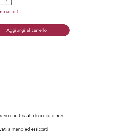
e: Acciaio anallergico e senza
no solo: 1
: Acciaio
Aggiungi al carrello
ano con tessuti di riciclo e non
ivati a mano ed essiccati