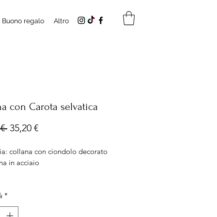
Buono regalo
Altro
na con Carota selvatica
Prezzo
Prezzo
€ 
35,20 €
regolare
scontato
ia: collana con ciondolo decorato
na in acciaio
 Ciondolo misura 2x1cm
à
*
ezza catena 50cm