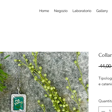
Home
Negozio
Laboratorio
Gallery
Colla
 44,00 
Tipolog
e cateni
Misura:
Quantit
Lungh