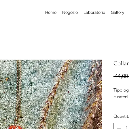
Home
Negozio
Laboratorio
Gallery
Colla
 44,00 
Tipolog
e cateni
Misura:
Quantit
Lungh