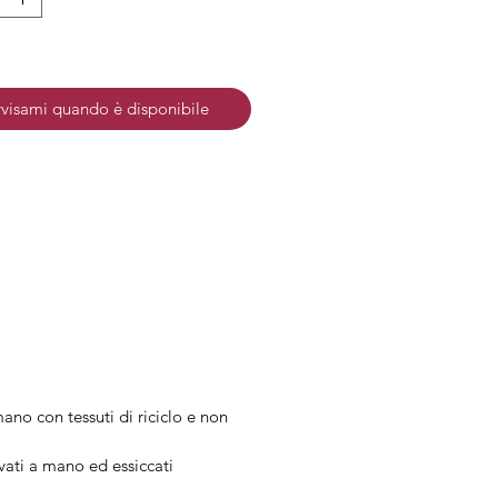
e: Acciaio anallergico e senza
: Acciaio dorato
visami quando è disponibile
ano con tessuti di riciclo e non
ivati a mano ed essiccati