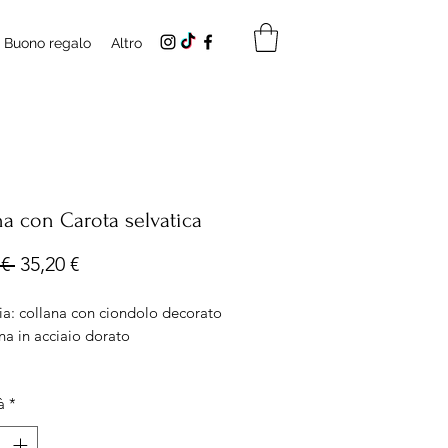
Buono regalo
Altro
na con Carota selvatica
Prezzo
Prezzo
€ 
35,20 €
regolare
scontato
ia: collana con ciondolo decorato
na in acciaio dorato
 Ciondolo misura 1,5x1cm
à
*
ezza catena 50cm