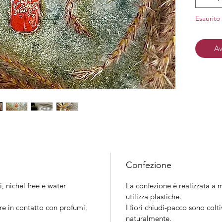
Material
nichel
Esaurito
Finitura
Av
Confezione
i, nichel free e water
La confezione è realizzata a m
utilizza plastiche.
re in contatto con profumi,
I fiori chiudi-pacco sono colt
naturalmente.