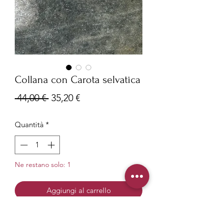
Collana con Carota selvatica
Prezzo
Prezzo
 44,00 € 
35,20 €
regolare
scontato
Quantità
*
Ne restano solo: 1
Aggiungi al carrello
Tipologia: Collana con ciondolo