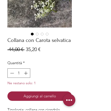
Collana con Carota selvatica
Prezzo
Prezzo
 44,00 € 
35,20 €
regolare
scontato
Quantità
*
Ne restano solo: 1
Aggiungi al carrello
Tipologia: collana con ciondolo