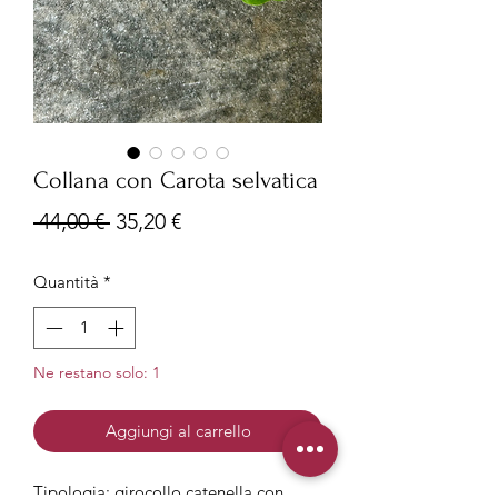
Collana con Carota selvatica
Prezzo
Prezzo
 44,00 € 
35,20 €
regolare
scontato
Quantità
*
Ne restano solo: 1
Aggiungi al carrello
Tipologia: girocollo catenella con