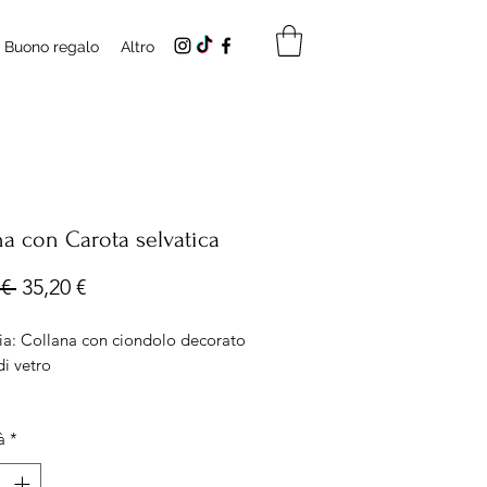
Buono regalo
Altro
na con Carota selvatica
Prezzo
Prezzo
€ 
35,20 €
regolare
scontato
ia: Collana con ciondolo decorato
di vetro
 Ciondolo misura 10mm
à
*
za catena: 36cm