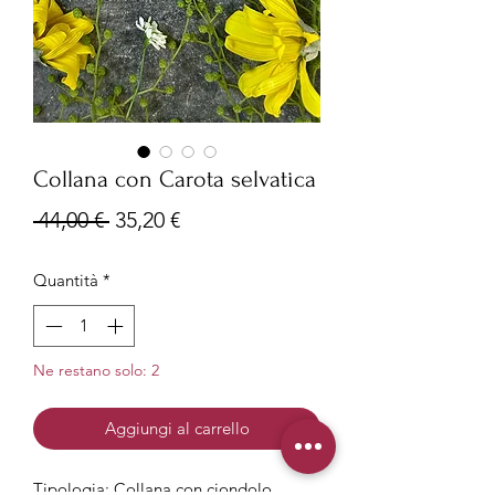
Collana con Carota selvatica
Prezzo
Prezzo
 44,00 € 
35,20 €
regolare
scontato
Quantità
*
Ne restano solo: 2
Aggiungi al carrello
Tipologia: Collana con ciondolo