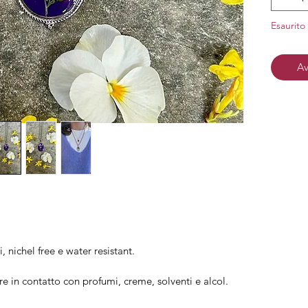
Material
nichel
Esaurito
Finitura
Av
i, nichel free e water resistant.
re in contatto con profumi, creme, solventi e alcol.