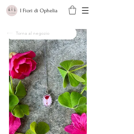
I Fiori di Ophelia
Torna al negozio