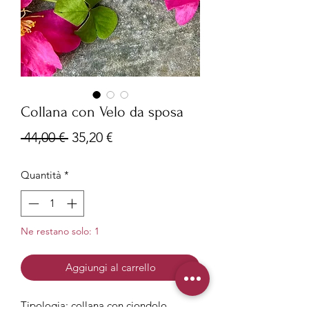
Collana con Velo da sposa
Prezzo
Prezzo
 44,00 € 
35,20 €
regolare
scontato
Quantità
*
Ne restano solo: 1
Aggiungi al carrello
Tipologia: collana con ciondolo