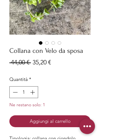
Collana con Velo da sposa
Prezzo
Prezzo
 44,00 € 
35,20 €
regolare
scontato
Quantità
*
Ne restano solo: 1
Aggiungi al carrello
Tipologia: collana con ciondolo