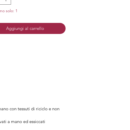
e: Acciaio anallergico e senza
no solo: 1
: Acciaio dorato
Aggiungi al carrello
ano con tessuti di riciclo e non
ivati a mano ed essiccati