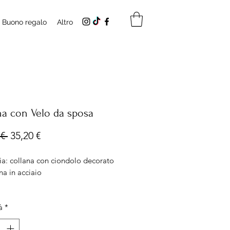
Buono regalo
Altro
na con Velo da sposa
Prezzo
Prezzo
€ 
35,20 €
regolare
scontato
ia: collana con ciondolo decorato
na in acciaio
 Ciondolo misura 20x15mm
à
*
ezza catena 50cm