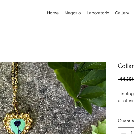
Home
Negozio
Laboratorio
Gallery
Colla
 44,00 
Tipolog
e cateni
Misura:
Quantit
Lungh