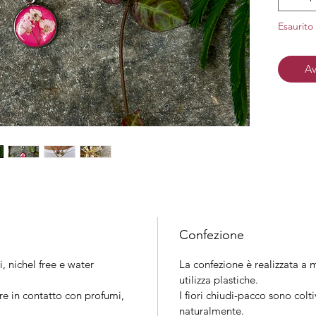
Material
nichel
Esaurito
Finitura
Av
Confezione
i, nichel free e water
La confezione è realizzata a m
utilizza plastiche.
re in contatto con profumi,
I fiori chiudi-pacco sono colt
naturalmente.