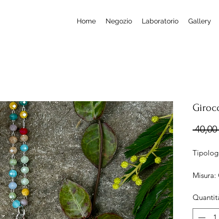
Home
Negozio
Laboratorio
Gallery
Giroc
 40,00 
Tipologi
Misura:
ciondo
Quantit
Lunghez