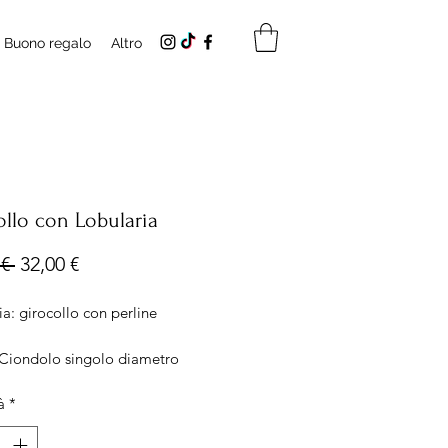
Buono regalo
Altro
ollo con Lobularia
Prezzo
Prezzo
€ 
32,00 €
regolare
scontato
a: girocollo con perline
 Ciondolo singolo diametro
lo 12mm
à
*
za catena 40cm