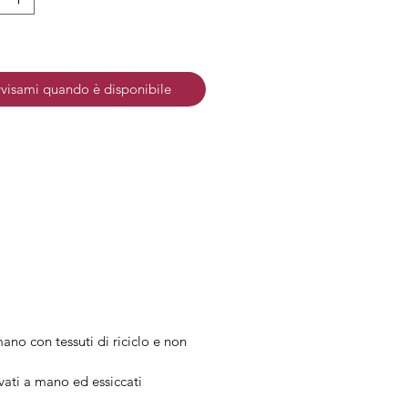
e: Acciaio anallergico e senza
: Acciaio
visami quando è disponibile
ano con tessuti di riciclo e non
ivati a mano ed essiccati