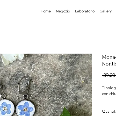
Home
Negozio
Laboratorio
Gallery
Monac
Nonti
 39,00 
Tipologi
con chi
Misura: 
Quantit
Diame