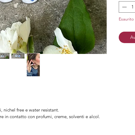
Monac
Material
Esaurito
nichel.
Chius
acciaio 
Av
Finitura
i, nichel free e water resistant.
re in contatto con profumi, creme, solventi e alcol.