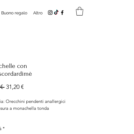
Buono regalo
Altro
helle con
scordardimè
Prezzo
Prezzo
€ 
31,20 €
regolare
scontato
a: Orecchini pendenti anallergici
usura a monachella tonda
Piccoli
à
*
tro ciondolo 12mm