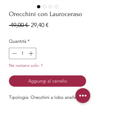
Orecchini con Lauroceraso
Prezzo
Prezzo
 49,00 € 
29,40 €
regolare
scontato
Quantità
*
Ne restano solo: 1
Aggiungi al carrello
Tipologia: Orecchini a lobo anallergici
Misura: Piccoli
Diametro 10mm
Cura dei fiori di Ophelia
Materiale: Acciaio anallergico e senza