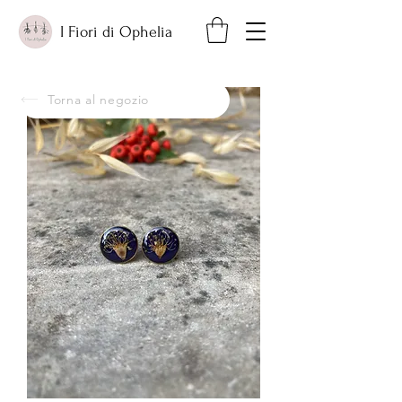
I Fiori di Ophelia
Torna al negozio