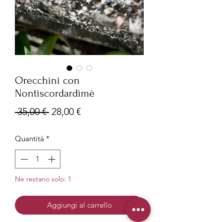
Orecchini con
Nontiscordardimè
Prezzo
Prezzo
 35,00 € 
28,00 €
regolare
scontato
Quantità
*
Ne restano solo: 1
Aggiungi al carrello