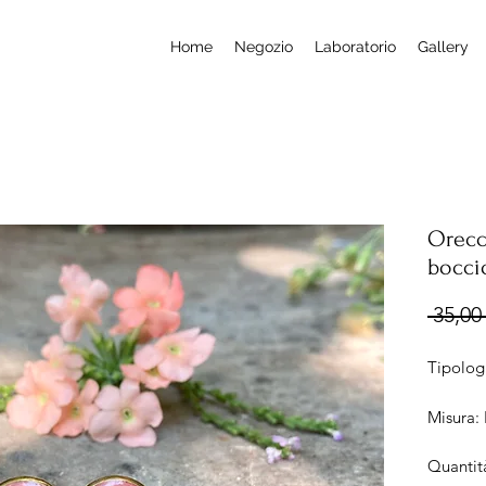
Home
Negozio
Laboratorio
Gallery
Orecc
boccio
 35,00 
Tipologi
Misura: 
Diamet
Quantit