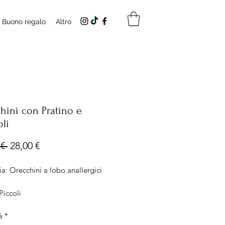
Buono regalo
Altro
hini con Pratino e
li
Prezzo
Prezzo
€ 
28,00 €
regolare
scontato
a: Orecchini a lobo anallergici
Piccoli
ro 12mm
à
*