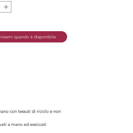
e: Acciaio anallergico e senza
 a farfallina in acciaio anallergico
: Acciaio dorato
visami quando è disponibile
ano con tessuti di riciclo e non
ivati a mano ed essiccati