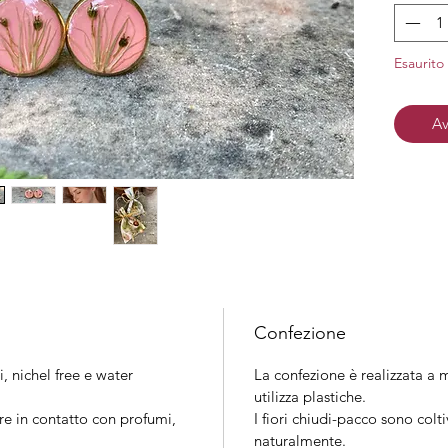
Material
nichel
Chiusura
Esaurito
Finitura
Av
Confezione
i, nichel free e water
La confezione è realizzata a m
utilizza plastiche.
re in contatto con profumi,
I fiori chiudi-pacco sono colt
naturalmente.