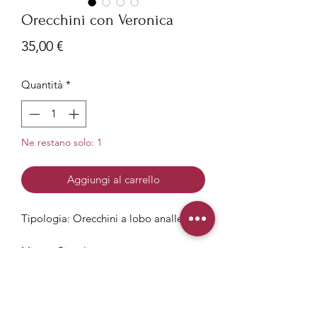
Orecchini con Veronica
Prezzo
35,00 €
Quantità
*
Ne restano solo: 1
Aggiungi al carrello
Tipologia: Orecchini a lobo anallergici
Misura: Piccoli
Diametro 12mm
Cura dei Fiori di Ophelia
Materiale: Acciaio anallergico e senza
nichel