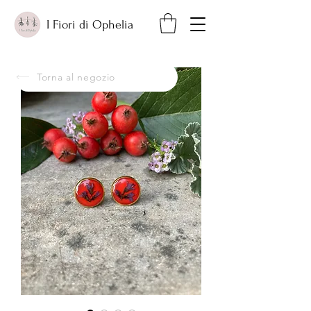
I Fiori di Ophelia
Torna al negozio